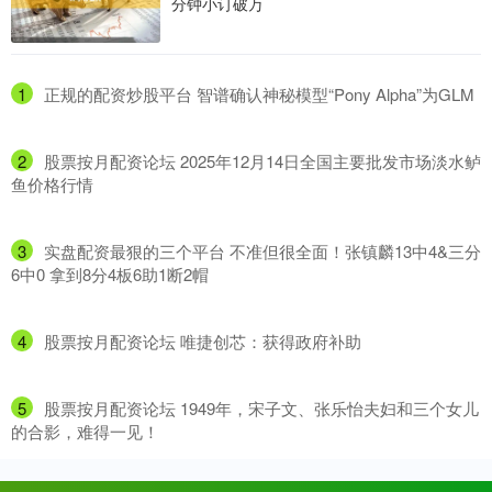
分钟小订破万
1
​正规的配资炒股平台 智谱确认神秘模型“Pony Alpha”为GLM
2
​股票按月配资论坛 2025年12月14日全国主要批发市场淡水鲈
鱼价格行情
3
​实盘配资最狠的三个平台 不准但很全面！张镇麟13中4&三分
6中0 拿到8分4板6助1断2帽
4
​股票按月配资论坛 唯捷创芯：获得政府补助
5
​股票按月配资论坛 1949年，宋子文、张乐怡夫妇和三个女儿
的合影，难得一见！