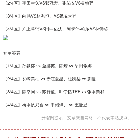
【2/4区】宇田幸矢VS郭冠宏、张佑安VS黄镇廷
【3/4区】向鹏VS林兆恒、VS篠塚大登
【4/4区】户上隼辅VS田中佑汰、阿卡什-帕尔VS林诗栋
女单签表
【1/4区】孙颖莎 vs 金娜英、陈熠 vs 早田希娜
【2/4区】长崎美柚 vs 赤江夏星、杜凯琹 vs 蒯曼
【3/4区】陈幸同 vs 苏籽童、叶伊恬TPE vs 张本美和
【4/4区】桥本帆乃香 vs 申裕斌、 vs 王曼昱
升宏网提示：文章来自网络，不代表本站观点。