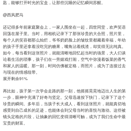
匙，能够打开时光的宝盒，让那些沉睡的记忆瞬间苏醒。
@西风肥马
还记得多年前家庭聚会上，一家人围坐在一起，四世同堂，欢声笑语
回荡在屋子里。当时，用相机记录下了那张珍贵的大合照，照片里，
每个人的笑容都那么灿烂，爷爷奶奶脸上的皱纹里都藏着幸福，年幼
的孩子手里还拿着没吃完的糖果，嘴角沾着残渣，却笑得无比纯真。
如今，每当看到这张照片，就能清晰地回忆起当时的场景，大人们谈
论着生活的琐事，孩子们在一旁嬉戏打闹，空气中弥漫着饭菜的香气
和家人的温暖。那一刻，时间仿佛被定格，而照片，成为了连接过去
与现在的情感纽带。
展开剩余91%
再比如，孩子第一次学会走路的那一刻，他摇摇晃晃地迈出人生的第
一步，眼神中充满了好奇与坚定。父母迅速按下快门，记录下了这个
珍贵的瞬间。多年后，当孩子长大成人，看到这张照片，就能真切地
感受到自己成长的足迹，也能体会到父母当时的喜悦与激动。这些被
镜头定格的片段，让抽象的回忆变得清晰可触，成为了我们生命中最
宝贵的财富。