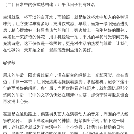
（二）日常中的仪式感构建：让平凡日子拥有姓名
生活就像一杯平淡的白开水，而拍照，就是给这杯水中加入的各种调
味剂，让它变得丰富多彩，充满仪式感。早晨，当第一缕阳光洒进厨
房，精心摆放好一杯冒着热气的咖啡，旁边放上一份刚烤好的面包，
再搭配一束娇艳的鲜花，用手机轻轻一拍，平凡的早餐时光瞬间变得
充满诗意。这不仅仅是一张照片，更是对生活的热爱与尊重，让我们
在忙碌的一天开始之前，就能感受到生活的美好。
@俊毅
周末的午后，阳光透过窗户，洒在窗台的绿植上，光影斑驳。坐在窗
边，手捧一本书，让阳光温柔地抚摸着脸庞，拿起相机，记录下这个
宁静而美好的瞬间。多年后，当再次翻看这张照片，就能回忆起那个
悠闲的午后，书中的文字仿佛还在脑海中回荡，那份宁静与惬意也会
再次涌上心头。
甚至是在通勤路上，偶遇街头艺人在演奏动人的音乐，周围的行人纷
纷驻足聆听，脸上洋溢着陶醉的神情。赶紧掏出手机，拍下这一瞬
间，这张照片就成为了生活中的一个小惊喜，让我们在枯燥的日常
中，发现了那些容易被忽略的美好。拍照，让我们学会用摄影师的视