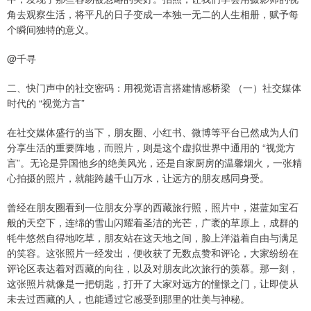
角去观察生活，将平凡的日子变成一本独一无二的人生相册，赋予每
个瞬间独特的意义。
@千寻
二、快门声中的社交密码：用视觉语言搭建情感桥梁 （一）社交媒体
时代的 “视觉方言”
在社交媒体盛行的当下，朋友圈、小红书、微博等平台已然成为人们
分享生活的重要阵地，而照片，则是这个虚拟世界中通用的 “视觉方
言”。无论是异国他乡的绝美风光，还是自家厨房的温馨烟火，一张精
心拍摄的照片，就能跨越千山万水，让远方的朋友感同身受。
曾经在朋友圈看到一位朋友分享的西藏旅行照，照片中，湛蓝如宝石
般的天空下，连绵的雪山闪耀着圣洁的光芒，广袤的草原上，成群的
牦牛悠然自得地吃草，朋友站在这天地之间，脸上洋溢着自由与满足
的笑容。这张照片一经发出，便收获了无数点赞和评论，大家纷纷在
评论区表达着对西藏的向往，以及对朋友此次旅行的羡慕。那一刻，
这张照片就像是一把钥匙，打开了大家对远方的憧憬之门，让即使从
未去过西藏的人，也能通过它感受到那里的壮美与神秘。