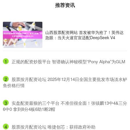
推荐资讯
山西股票配资网站 首发被华为抢了！英伟达
急眼：当天火速官宣适配DeepSeek V4
1
​正规的配资炒股平台 智谱确认神秘模型“Pony Alpha”为GLM
2
​股票按月配资论坛 2025年12月14日全国主要批发市场淡水鲈
鱼价格行情
3
​实盘配资最狠的三个平台 不准但很全面！张镇麟13中4&三分
6中0 拿到8分4板6助1断2帽
4
​股票按月配资论坛 唯捷创芯：获得政府补助