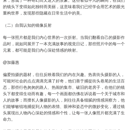
来，形成了一种奇幻而又迷人的景象。这些看似平凡的瞬间，在我们
的镜头下变得如此独特而美丽，这意味着我们已经学会用艺术的眼光
重构世界，发现那些隐藏在日常生活中的美。
（二）自我认知的镜像反射
每一张照片都是我们内心世界的一次折射。当我们翻看自己的摄影作
品时，就如同展开了一本充满故事的视觉日记，那些照片中的每一个
元素，都可能是我们内心深处情感的映射。
@加藤惠
偏爱拍摄的题材，往往反映着我们的内在兴趣。热衷街头摄影的人，
可能对社会的点点滴滴充满了好奇，他们善于捕捉街头巷尾的生活百
态，那些行色匆匆的路人、热闹的集市、破旧的老房子，在他们的镜
头下都变得生动而有趣，每一个画面都仿佛在诉说着一个关于城市和
人的故事；而擅长人像摄影的人，则往往具备细腻的情感洞察力，他
们能够敏锐地捕捉到人物的表情、眼神和姿态中的微妙变化，通过镜
头展现出人物内心深处的情感和个性，让每一张人像照片都充满了生
命力。