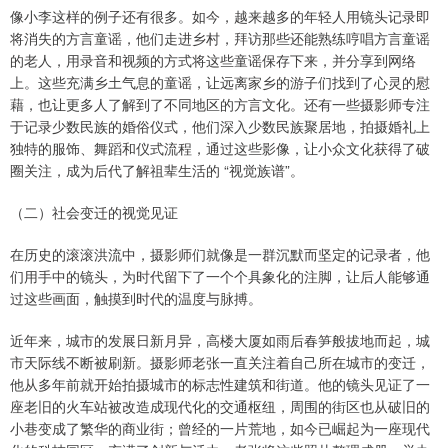
像小李这样的例子还有很多。如今，越来越多的年轻人用镜头记录即
将消失的方言童谣，他们走进乡村，拜访那些还能熟练哼唱方言童谣
的老人，用录音和视频的方式将这些童谣保存下来，并分享到网络
上。这些充满乡土气息的童谣，让远离家乡的游子们找到了心灵的慰
藉，也让更多人了解到了不同地区的方言文化。还有一些摄影师专注
于记录少数民族的婚俗仪式，他们深入少数民族聚居地，拍摄婚礼上
独特的服饰、舞蹈和仪式流程，通过这些影像，让小众文化获得了破
圈关注，成为后代了解祖辈生活的 “视觉族谱”。
（二）社会变迁的视觉见证
在历史的滚滚洪流中，摄影师们就像是一群沉默而坚定的记录者，他
们用手中的镜头，为时代留下了一个个具象化的注脚，让后人能够通
过这些画面，触摸到时代的温度与脉搏。
近年来，城市的发展日新月异，高楼大厦如雨后春笋般拔地而起，城
市天际线不断被刷新。摄影师老张一直关注着自己所在城市的变迁，
他从多年前就开始拍摄城市的标志性建筑和街道。他的镜头见证了一
座老旧的火车站被改造成现代化的交通枢纽，周围的街区也从破旧的
小巷变成了繁华的商业街；曾经的一片荒地，如今已崛起为一座现代