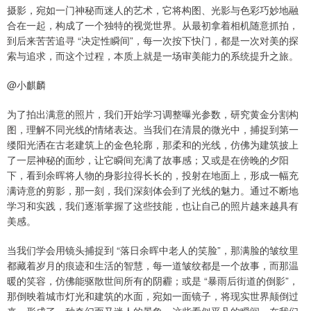
摄影，宛如一门神秘而迷人的艺术，它将构图、光影与色彩巧妙地融
合在一起，构成了一个独特的视觉世界。从最初拿着相机随意抓拍，
到后来苦苦追寻 “决定性瞬间”，每一次按下快门，都是一次对美的探
索与追求，而这个过程，本质上就是一场审美能力的系统提升之旅。
@小麒麟
为了拍出满意的照片，我们开始学习调整曝光参数，研究黄金分割构
图，理解不同光线的情绪表达。当我们在清晨的微光中，捕捉到第一
缕阳光洒在古老建筑上的金色轮廓，那柔和的光线，仿佛为建筑披上
了一层神秘的面纱，让它瞬间充满了故事感；又或是在傍晚的夕阳
下，看到余晖将人物的身影拉得长长的，投射在地面上，形成一幅充
满诗意的剪影，那一刻，我们深刻体会到了光线的魅力。通过不断地
学习和实践，我们逐渐掌握了这些技能，也让自己的照片越来越具有
美感。
当我们学会用镜头捕捉到 “落日余晖中老人的笑脸”，那满脸的皱纹里
都藏着岁月的痕迹和生活的智慧，每一道皱纹都是一个故事，而那温
暖的笑容，仿佛能驱散世间所有的阴霾；或是 “暴雨后街道的倒影”，
那倒映着城市灯光和建筑的水面，宛如一面镜子，将现实世界颠倒过