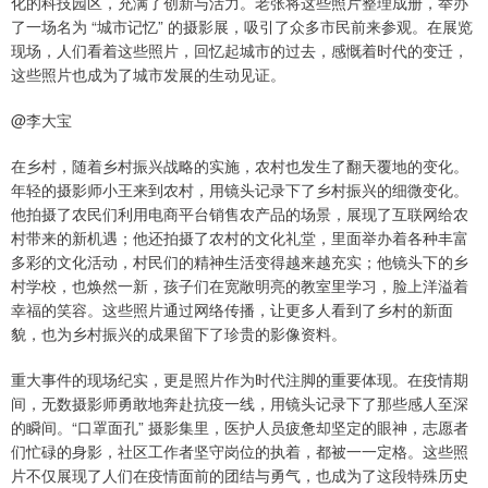
化的科技园区，充满了创新与活力。老张将这些照片整理成册，举办
了一场名为 “城市记忆” 的摄影展，吸引了众多市民前来参观。在展览
现场，人们看着这些照片，回忆起城市的过去，感慨着时代的变迁，
这些照片也成为了城市发展的生动见证。
@李大宝
在乡村，随着乡村振兴战略的实施，农村也发生了翻天覆地的变化。
年轻的摄影师小王来到农村，用镜头记录下了乡村振兴的细微变化。
他拍摄了农民们利用电商平台销售农产品的场景，展现了互联网给农
村带来的新机遇；他还拍摄了农村的文化礼堂，里面举办着各种丰富
多彩的文化活动，村民们的精神生活变得越来越充实；他镜头下的乡
村学校，也焕然一新，孩子们在宽敞明亮的教室里学习，脸上洋溢着
幸福的笑容。这些照片通过网络传播，让更多人看到了乡村的新面
貌，也为乡村振兴的成果留下了珍贵的影像资料。
重大事件的现场纪实，更是照片作为时代注脚的重要体现。在疫情期
间，无数摄影师勇敢地奔赴抗疫一线，用镜头记录下了那些感人至深
的瞬间。“口罩面孔” 摄影集里，医护人员疲惫却坚定的眼神，志愿者
们忙碌的身影，社区工作者坚守岗位的执着，都被一一定格。这些照
片不仅展现了人们在疫情面前的团结与勇气，也成为了这段特殊历史