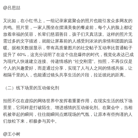
@吕思喆
又比如，在小红书上，一组记录家庭聚会的照片也能引发众多网友的
共鸣。照片里，一家人围坐在摆满美食的餐桌前，每个人的脸上都绽
放着幸福的笑容，长辈们慈眉善目，孩子们天真活泼。这样的照片无
需过多的文字描述，就能让屏幕前的人感受到浓浓的亲情和团圆的温
暖。据相关数据显示，带有高质量图片的社交帖子互动率比普通帖子
提升了 60%，这充分说明了在这个信息爆炸的时代，视觉化表达已成
为现代人快速建立连接、传递情感的 “社交刚需”。拍照，不再仅仅是
个人的兴趣爱好，而是通过分享，实现了人与人之间的情感共振，让
相隔千里的人，也能通过镜头共享生活的片段，拉近彼此的距离。
（二）线下场景的互动催化剂
拍照不仅在虚拟的网络世界中发挥着重要作用，在现实生活的线下场
景里，它同样是打破陌生、增进感情的互动催化剂。在聚会中，当相
机被举起的瞬间，往往能瞬间点燃现场的气氛，让原本有些拘谨的人
们放松下来，积极参与其中。
@王小树