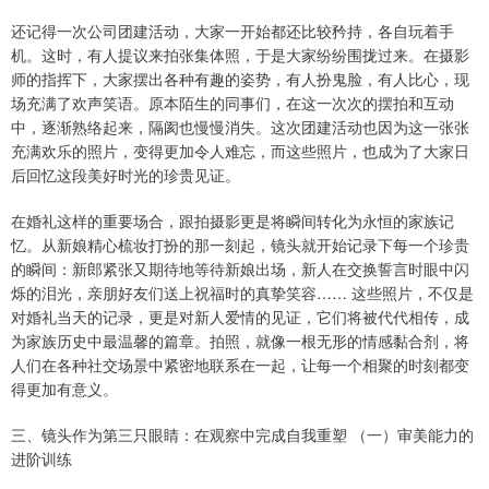
还记得一次公司团建活动，大家一开始都还比较矜持，各自玩着手
机。这时，有人提议来拍张集体照，于是大家纷纷围拢过来。在摄影
师的指挥下，大家摆出各种有趣的姿势，有人扮鬼脸，有人比心，现
场充满了欢声笑语。原本陌生的同事们，在这一次次的摆拍和互动
中，逐渐熟络起来，隔阂也慢慢消失。这次团建活动也因为这一张张
充满欢乐的照片，变得更加令人难忘，而这些照片，也成为了大家日
后回忆这段美好时光的珍贵见证。
在婚礼这样的重要场合，跟拍摄影更是将瞬间转化为永恒的家族记
忆。从新娘精心梳妆打扮的那一刻起，镜头就开始记录下每一个珍贵
的瞬间：新郎紧张又期待地等待新娘出场，新人在交换誓言时眼中闪
烁的泪光，亲朋好友们送上祝福时的真挚笑容…… 这些照片，不仅是
对婚礼当天的记录，更是对新人爱情的见证，它们将被代代相传，成
为家族历史中最温馨的篇章。拍照，就像一根无形的情感黏合剂，将
人们在各种社交场景中紧密地联系在一起，让每一个相聚的时刻都变
得更加有意义。
三、镜头作为第三只眼睛：在观察中完成自我重塑 （一）审美能力的
进阶训练