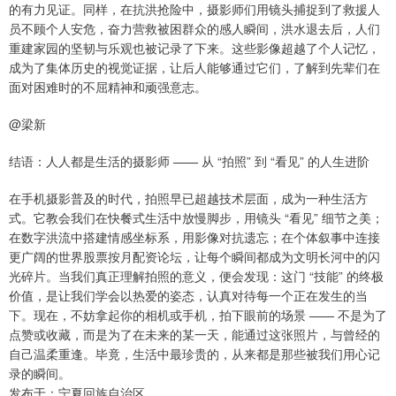
的有力见证。同样，在抗洪抢险中，摄影师们用镜头捕捉到了救援人
员不顾个人安危，奋力营救被困群众的感人瞬间，洪水退去后，人们
重建家园的坚韧与乐观也被记录了下来。这些影像超越了个人记忆，
成为了集体历史的视觉证据，让后人能够通过它们，了解到先辈们在
面对困难时的不屈精神和顽强意志。
@梁新
结语：人人都是生活的摄影师 —— 从 “拍照” 到 “看见” 的人生进阶
在手机摄影普及的时代，拍照早已超越技术层面，成为一种生活方
式。它教会我们在快餐式生活中放慢脚步，用镜头 “看见” 细节之美；
在数字洪流中搭建情感坐标系，用影像对抗遗忘；在个体叙事中连接
更广阔的世界股票按月配资论坛，让每个瞬间都成为文明长河中的闪
光碎片。当我们真正理解拍照的意义，便会发现：这门 “技能” 的终极
价值，是让我们学会以热爱的姿态，认真对待每一个正在发生的当
下。现在，不妨拿起你的相机或手机，拍下眼前的场景 —— 不是为了
点赞或收藏，而是为了在未来的某一天，能通过这张照片，与曾经的
自己温柔重逢。毕竟，生活中最珍贵的，从来都是那些被我们用心记
录的瞬间。
发布于：宁夏回族自治区