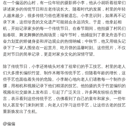
在一个偏远的山村，有一位年轻的摄影师小李，他从小就听着祖辈们
讲述家乡的传统节日和古老传说长大。随着时代的发展，村里的年轻
人越来越少，很多传统习俗也逐渐被遗忘。小李意识到，如果再不记
录下来，这些珍贵的文化遗产可能就会永远消失。于是，他拿起相
机，开始记录家乡的每一个传统节日。在春节期间，他拍摄了村民们
贴春联、舞龙舞狮的热闹场景；端午节时，他捕捉到了赛龙舟选手们
奋力划桨的矫健身姿和岸边观众的热情呐喊；中秋节，他又用镜头记
录下了一家人围坐在一起赏月、吃月饼的温馨时刻。这些照片，不仅
是对节日的简单记录，更是对家乡文化的深情守望。
除了传统节日，小李还将镜头对准了祖辈们的手工技艺。村里的老人
们大多擅长编织竹篮、制作木雕等传统手艺，但随着年龄的增长，这
些手艺也面临着失传的危险。小李耐心地向老人们请教每一个制作步
骤，用相机和视频记录下他们精湛的技艺。他拍摄的关于竹篮编织的
视频在社交媒体上发布后，引起了广泛关注，许多网友纷纷点赞留
言，表示看到这些传统手艺，仿佛看到了自己的童年和家乡。一些年
轻人甚至专门来到村里，向老人们学习这些手艺，让这些古老的技艺
重新焕发出了生机。
@偏偏